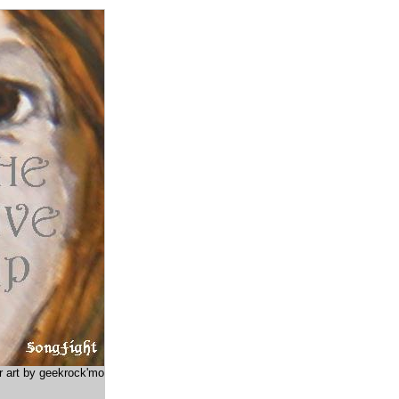
r art by geekrock'mo