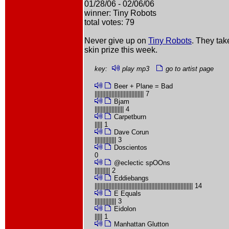
01/28/06 - 02/06/06
winner: Tiny Robots
total votes: 79
Never give up on
Tiny Robots
. They tak
skin prize this week.
key:
play mp3
go to artist page
Beer + Plane = Bad
|||||||||||||||||||||||||||||||| 7
Bjam
||||||||||||||||||| 4
Carpetburn
||||| 1
Dave Corun
|||||||||||||| 3
Doscientos
0
@eclectic spOOns
|||||||||| 2
Eddiebangs
|||||||||||||||||||||||||||||||||||||||||||||||||||||||||||||||| 14
E Equals
|||||||||||||| 3
Eidolon
||||| 1
Manhattan Glutton