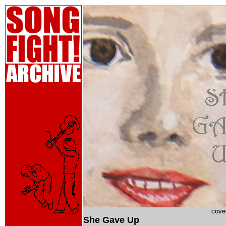
cove
She Gave Up